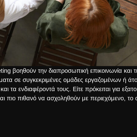
ting βοηθούν την διαπροσωπική επικοινωνία και τ
ατα σε συγκεκριμένες ομάδες εργαζομένων ή άτομ
και τα ενδιαφέροντά τους. Είτε πρόκειται για εξατ
ίναι πιο πιθανό να ασχοληθούν με περιεχόμενο, τ
πίσης καθοριστικό ρόλο στην προώθηση ενός συνερ
 απόσταση και των εικονικών ομάδων σε εφαρμογέ