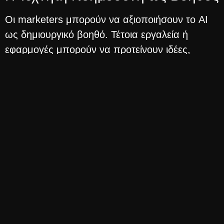
Οι marketers μπορούν να αξιοποιήσουν το AI
ως δημιουργικό βοηθό. Τέτοια εργαλεία ή
εφαρμογές μπορούν να προτείνουν ιδέες,
τίτλους ή ακόμη και να δημιουργούν προσχέδια,
απελευθερώνοντας χρόνο για τους content
creators, ώστε να επικεντρωθούν στην
τελειοποίηση και τις προσθήκες των μοναδικών
τους πινελιών.
Η Τεχνητή νοημοσύνη ως
Πληροφοριοδότης
To AI υπερέχει στην ανάλυση δεδομένων και
στην παρακολούθηση τάσεων. Μπορεί να