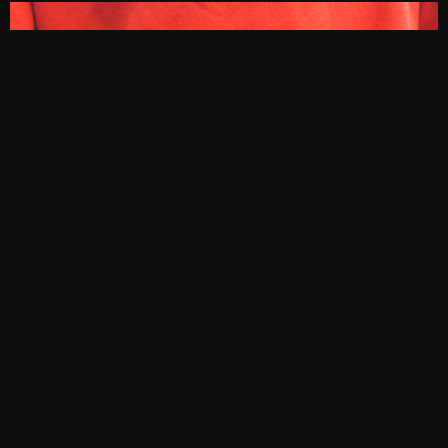
Αυτή η στρατηγική προσέγγιση αναβαθμίζει
επίσης το brand
storytelling
. Οποιαδήποτε
αφήγηση πίσω από τη διαδικασία συν-
δημιουργίας σε συνδυασμό με την αισθητική
του influencer, δημιουργεί μια συναρπαστική